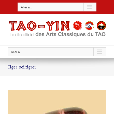
Passer
Aller à...
au
contenu
Aller à...
Tiger_oeiltigre1