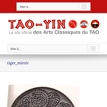
Passer
Aller à...
au
contenu
Aller à...
tiger_miroir