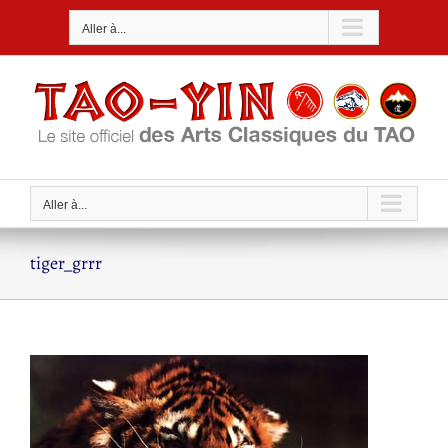
Passer
Aller à...
au
contenu
Aller à...
tiger_grrr