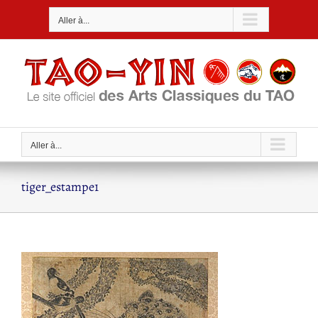
Passer
Aller à...
au
contenu
Aller à...
tiger_estampe1