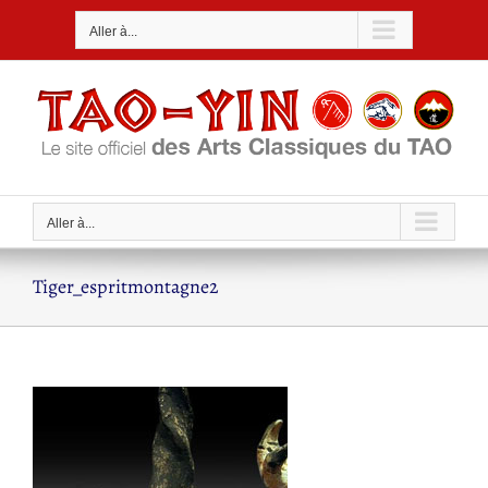
Passer
Aller à...
au
contenu
Aller à...
Tiger_espritmontagne2