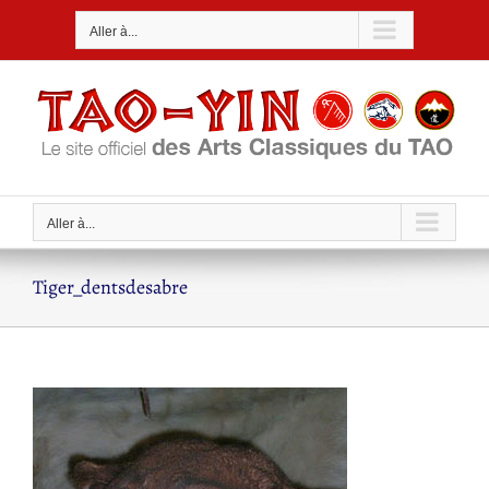
Passer
Aller à...
au
contenu
Aller à...
Tiger_dentsdesabre