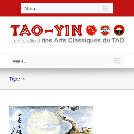
Passer
Aller à...
au
contenu
Aller à...
Tiger_4