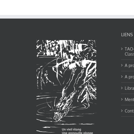
LIENS
TAO-Y
Clas
A pr
A pr
Libra
Ment
Cont