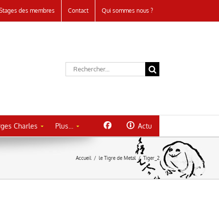
Stages des membres
Contact
Qui sommes nous ?
Rechercher:
ges Charles
Plus…
Actu
Accueil
/
le Tigre de Metal
/
Tiger_2