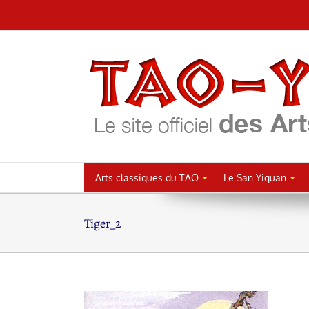
Passer
au
contenu
Arts classiques du TAO
Le San Yiquan
Tiger_2