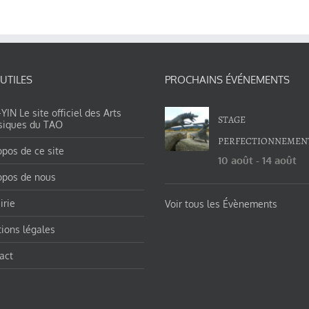
 UTILES
PROCHAINS ÉVÉNEMENTS
IN Le site officiel des Arts
STAGE
siques du TAO
PERFECTIONNEMEN
opos de ce site
10 août
-
14 août
opos de nous
irie
Voir tous les Évènements
ions légales
act