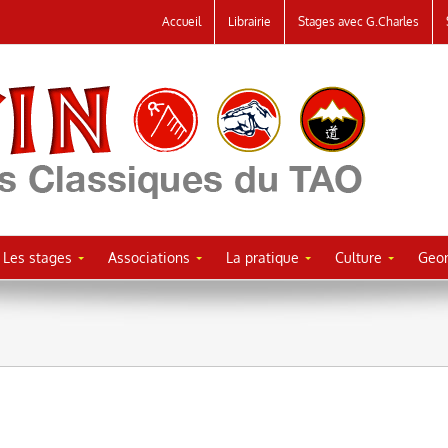
Accueil
Librairie
Stages avec G.Charles
Les stages
Associations
La pratique
Culture
Geor