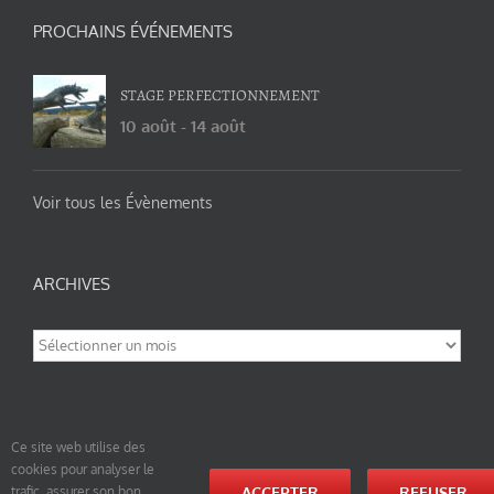
PROCHAINS ÉVÉNEMENTS
STAGE PERFECTIONNEMENT
10 août
-
14 août
Voir tous les Évènements
ARCHIVES
Archives
Ce site web utilise des
cookies pour analyser le
© tao-yin.co © TAO-YIN.fr Georges Charles, Hormis les pages https://tao-yin.fr/georges-charles/
ACCEPTER
REFUSER
trafic, assurer son bon