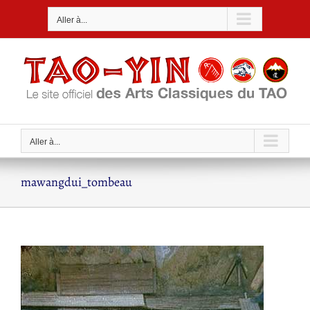
Passer
Aller à...
au
contenu
Aller à...
mawangdui_tombeau