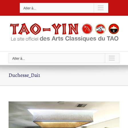
Passer
Aller à...
au
contenu
Aller à...
Duchesse_Dai1