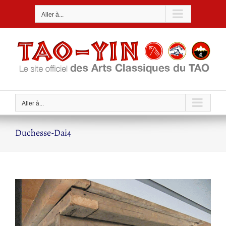
Passer
Aller à...
au
contenu
Aller à...
Duchesse-Dai4