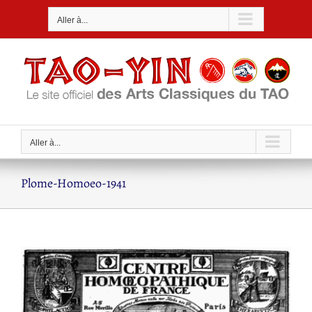
Passer
Aller à...
au
contenu
Aller à...
Plome-Homoeo-1941