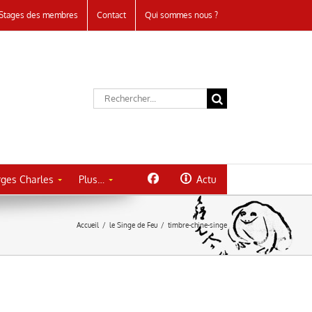
Stages des membres
Contact
Qui sommes nous ?
Rechercher:
ges Charles
Plus…
Actu
Accueil
/
le Singe de Feu
/
timbre-chine-singe