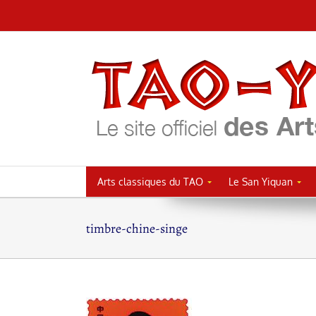
Passer
au
contenu
Arts classiques du TAO
Le San Yiquan
timbre-chine-singe