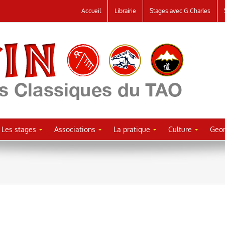
Accueil
Librairie
Stages avec G.Charles
Les stages
Associations
La pratique
Culture
Geor