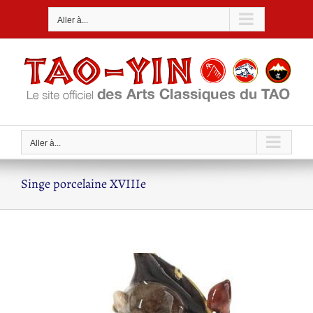
Passer
Aller à...
au
contenu
Aller à...
Singe porcelaine XVIIIe