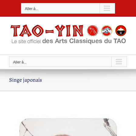
Passer
Aller à...
au
contenu
Aller à...
Singe japonais