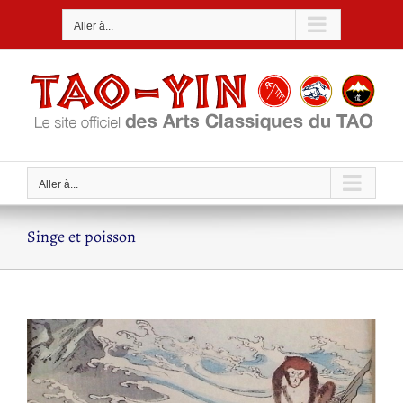
Passer
Aller à...
au
contenu
Aller à...
Singe et poisson