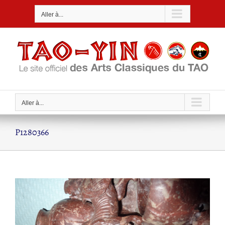
Passer
Aller à...
au
contenu
Aller à...
P1280366