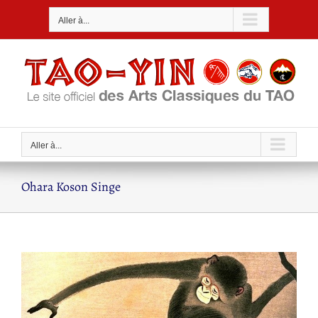
Passer
Aller à...
au
contenu
Aller à...
Ohara Koson Singe