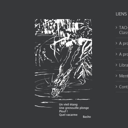
LIENS
TAO-Y
Clas
A pr
A pr
Libra
Ment
Cont