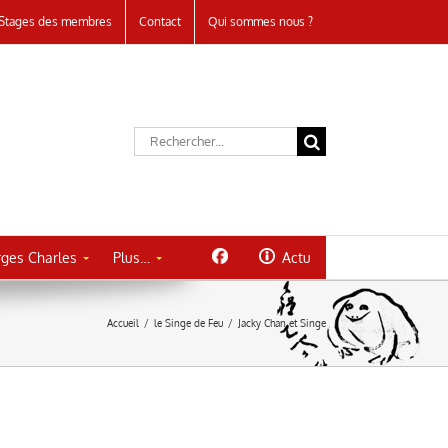
Stages des membres
Contact
Qui sommes nous ?
Rechercher:
ges Charles
Plus…
Actu
Accueil
/
le Singe de Feu
/
Jacky Chan et Singe