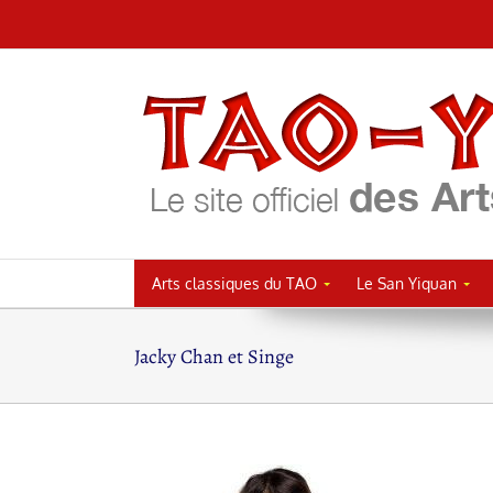
Passer
au
contenu
Arts classiques du TAO
Le San Yiquan
Jacky Chan et Singe