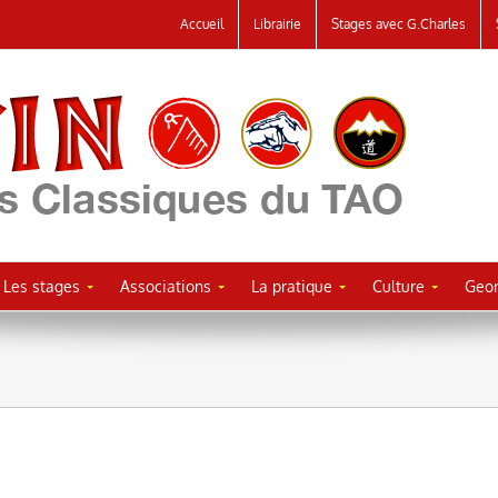
Accueil
Librairie
Stages avec G.Charles
Les stages
Associations
La pratique
Culture
Geor