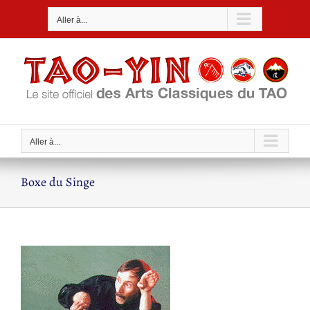
Passer
Aller à...
au
contenu
Aller à...
Boxe du Singe