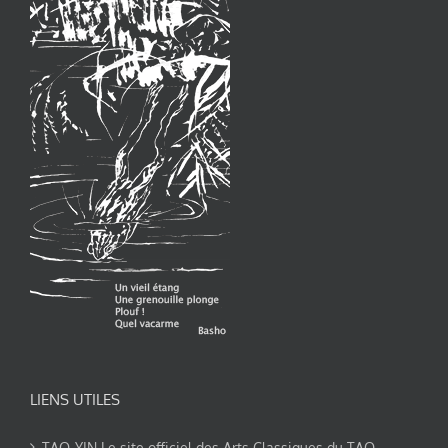
LIENS UTILES
TAO-YIN Le site officiel des Arts Classiques du TAO