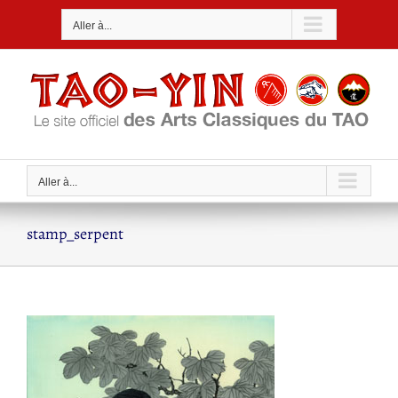
Passer
Aller à...
au
contenu
Aller à...
stamp_serpent