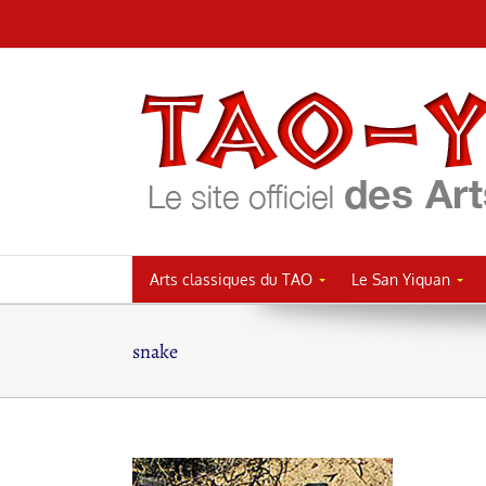
Passer
au
contenu
Arts classiques du TAO
Le San Yiquan
snake