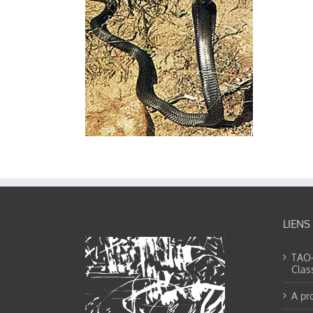
LIENS
TAO-Y
Clas
A pr