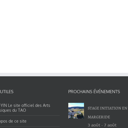
 UTILES
PROCHAINS ÉVÉNEMENTS
IN Le site officiel des Arts
STAGE INITIATION EN
siques du TAO
MARGERIDE
opos de ce site
3 août
-
7 août