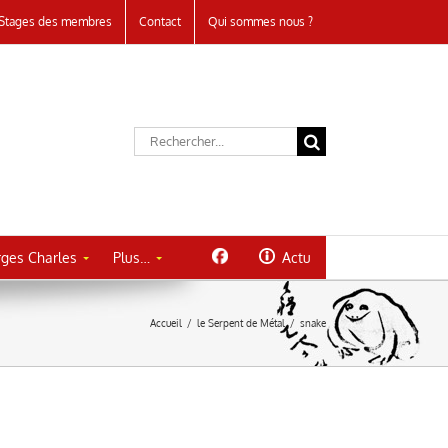
Stages des membres
Contact
Qui sommes nous ?
Rechercher:
ges Charles
Plus…
Actu
Accueil
/
le Serpent de Métal
/
snake