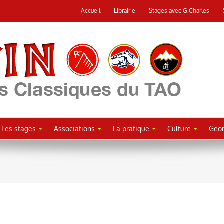
Accueil
Librairie
Stages avec G.Charles
Les stages
Associations
La pratique
Culture
Geor