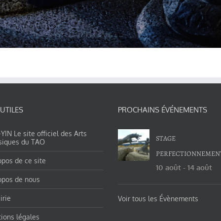
 UTILES
PROCHAINS ÉVÉNEMENTS
IN Le site officiel des Arts
STAGE
siques du TAO
PERFECTIONNEMEN
opos de ce site
10 août
-
14 août
opos de nous
irie
Voir tous les Évènements
ions légales