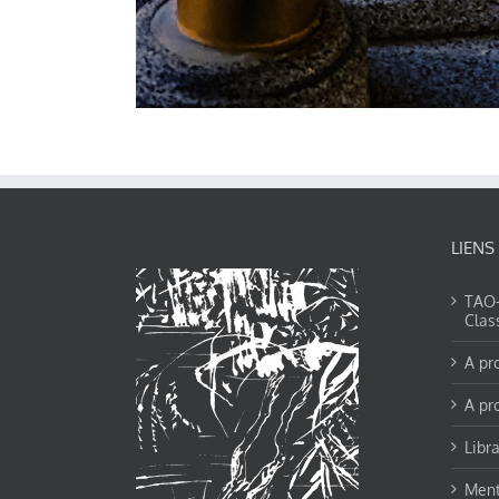
LIENS
TAO-Y
Clas
A pr
A pr
Libra
Ment