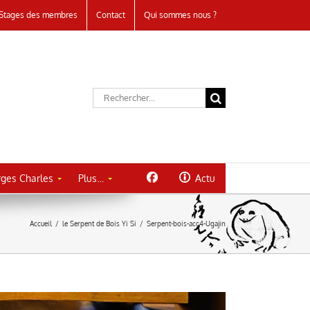
Stages des membres
Contact
Qui sommes nous ?
Rechercher:
ges Charles
Plus…
Actu
Accueil
/
le Serpent de Bois Yi Si
/
Serpent-bois-acc4-Ugajin