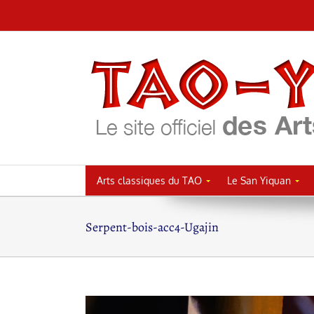
Passer
au
contenu
Arts classiques du TAO
Le San Yiquan
Serpent-bois-acc4-Ugajin