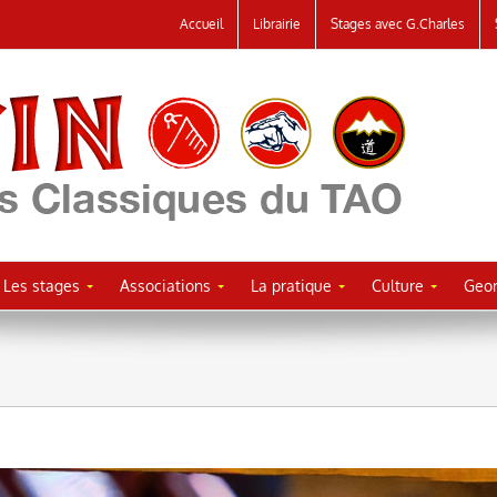
Accueil
Librairie
Stages avec G.Charles
Les stages
Associations
La pratique
Culture
Geor