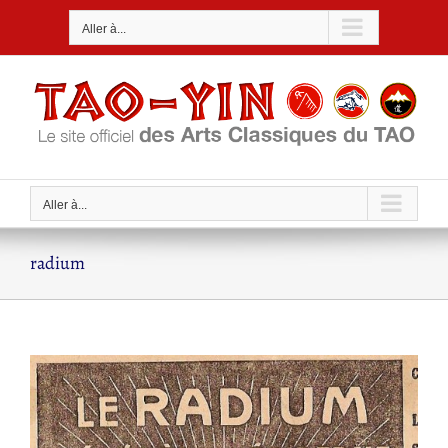
Passer
Aller à...
au
contenu
Aller à...
radium