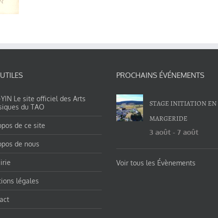
 UTILES
PROCHAINS ÉVÉNEMENTS
IN Le site officiel des Arts
STAGE INITIATION EN
siques du TAO
MARGERIDE
opos de ce site
3 août
-
7 août
opos de nous
irie
Voir tous les Évènements
ions légales
act