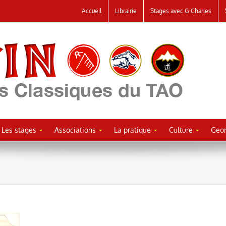
Accueil
Librairie
Stages avec G.Charles
Les stages
Associations
La pratique
Culture
Geor