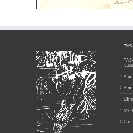
LIENS
TAO-Y
Clas
A pr
A pr
Libra
Ment
Cont