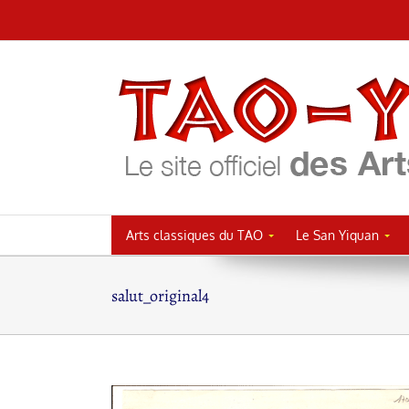
Passer
au
contenu
Arts classiques du TAO
Le San Yiquan
salut_original4