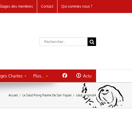
Stages des membres
Contact
Qui sommes nous ?
Rechercher:
ges Charles
Plus…
Actu
Accueil
/
Le Salut Poing Paume De San Yiquan
/
salut_original4