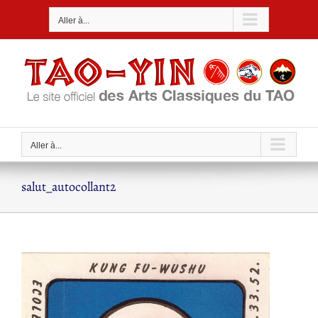
Passer
Aller à...
au
contenu
Aller à...
salut_autocollant2