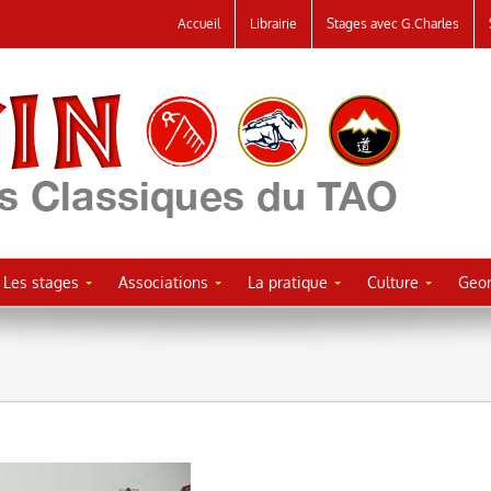
Accueil
Librairie
Stages avec G.Charles
Les stages
Associations
La pratique
Culture
Geor