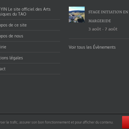
IN Le site officiel des Arts
STAGE INITIATION EN
siques du TAO
MARGERIDE
opos de ce site
3 août
-
7 août
opos de nous
irie
Voir tous les Évènements
ions légales
act
orges-charles/ et https://tao-yin.fr/san-yiquan-le-poing-des-trois-harmonies/ sous licence Creative Commons Pater
ser le trafic, assurer son bon fonctionnement et pour afficher du contenu.