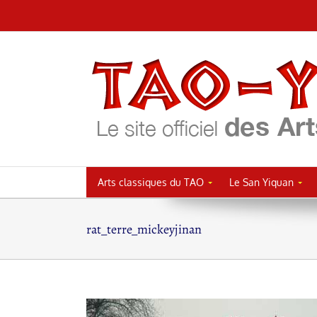
Passer
au
contenu
Arts classiques du TAO
Le San Yiquan
rat_terre_mickeyjinan