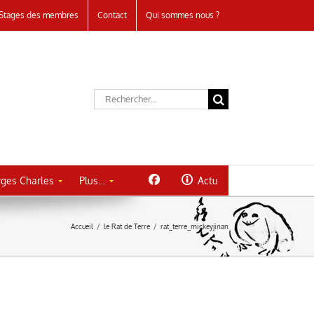
Stages des membres
Contact
Qui sommes nous ?
Rechercher:
ges Charles
Plus…
Actu
Accueil
/
le Rat de Terre
/
rat_terre_mickeyjinan