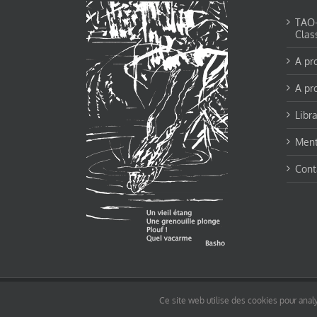
TAO-Y
Clas
A pr
A pr
Libra
Ment
Cont
© tao-yin.co © TAO-YIN.fr Georges Charles, Hormis les pages https://tao-yin.fr/ge
Ce site web utilise des cookies pour analy
pages non comprise par cette licence).