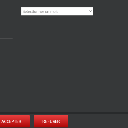
Archives
nité-Partage des Conditions Initiales à l’Identique 3.0 Unported (photos de ces
ACCEPTER
REFUSER