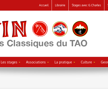
Accueil
Librairie
Stages avec G.Charles
Les stages
Associations
La pratique
Culture
Geor