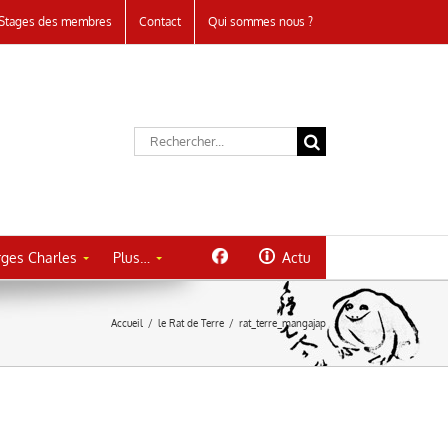
Stages des membres
Contact
Qui sommes nous ?
Rechercher:
ges Charles
Plus…
Actu
Accueil
/
le Rat de Terre
/
rat_terre_mangajap