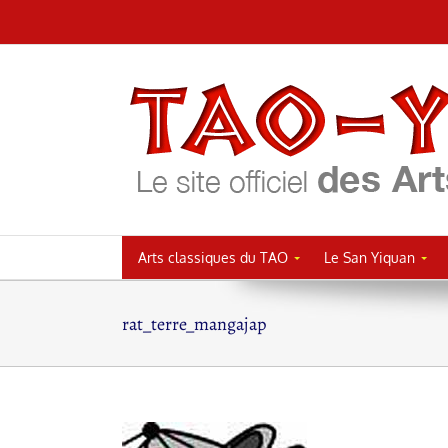
Passer
au
contenu
Arts classiques du TAO
Le San Yiquan
rat_terre_mangajap