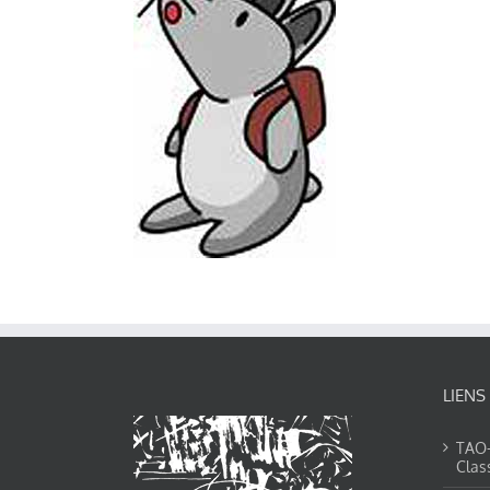
LIENS
TAO-Y
Clas