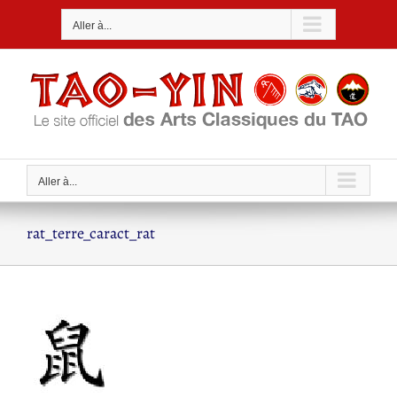
Passer
Aller à...
au
contenu
Aller à...
rat_terre_caract_rat