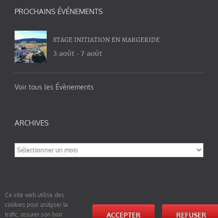
PROCHAINS ÉVÉNEMENTS
STAGE INITIATION EN MARGERIDE
3 août
-
7 août
Voir tous les Évènements
ARCHIVES
Archives
Ce site web utilise des
cookies pour analyser le
© tao-yin.co © TAO-YIN.fr Georges Charles, Hormis les pages https://tao-yin.fr/georges-charles/
ACCEPTER
REFUSER
trafic, assurer son bon