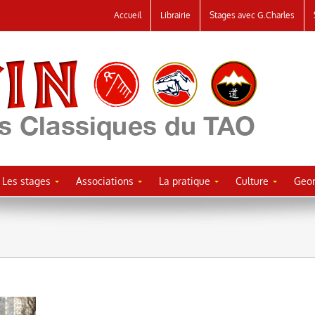
Accueil
Librairie
Stages avec G.Charles
Les stages
Associations
La pratique
Culture
Geor