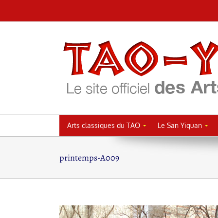
Passer
au
contenu
Arts classiques du TAO
Le San Yiquan
printemps-A009