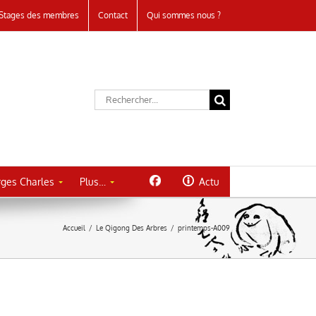
Stages des membres
Contact
Qui sommes nous ?
Rechercher:
ges Charles
Plus…
Actu
Accueil
/
Le Qigong Des Arbres
/
printemps-A009