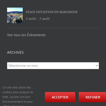
STAGE INITIATION EN MARGERIDE
3 août
-
7 août
Voir tous les Évènements
ARCHIVES
Archives
Ce site web utilise des
cookies pour analyser le
© tao-yin.co © TAO-YIN.fr Georges Charles, Hormis les pages https://tao-yin.fr/georges-charles/
ACCEPTER
REFUSER
trafic, assurer son bon
et https://tao-yin.fr/san-yiquan-le-poing-des-trois-harmonies/ sous licence Creative Commons
fonctionnement et pour
Paternité-Partage des Conditions Initiales à l’Identique 3.0 Unported (photos de ces pages non
comprise par cette licence).