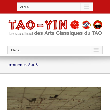
Passer
Aller à...
au
contenu
Aller à...
printemps-A008