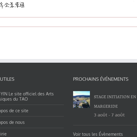
 UTILES
PROCHAINS ÉVÉNEMENTS
IN Le site officiel des Arts
STAGE INITIATION EN
siques du TAO
MARGERIDE
opos de ce site
3 août
-
7 août
opos de nous
irie
Voir tous les Évènements