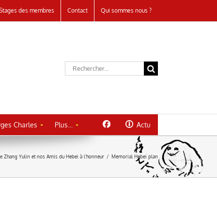
Stages des membres
Contact
Qui sommes nous ?
Rechercher:
ges Charles
Plus…
Actu
re Zhang Yulin et nos Amis du Hebei à l’honneur
/
Memorial Hebei plan