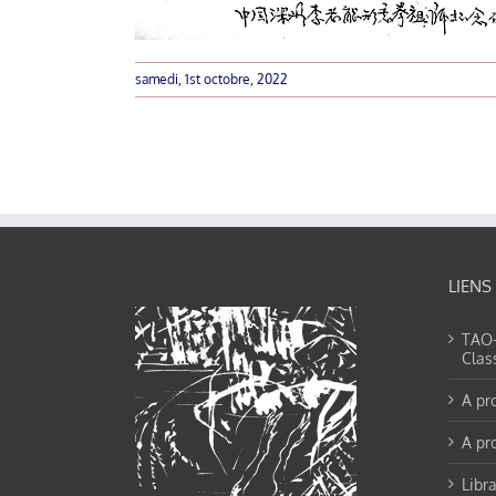
samedi, 1st octobre, 2022
LIENS
TAO-Y
Clas
A pr
A pr
Libra