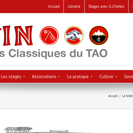
Accueil
Librairie
Stages avec G.Charles
Les stages
Associations
La pratique
Culture
Geor
Accueil
/
Le Maît