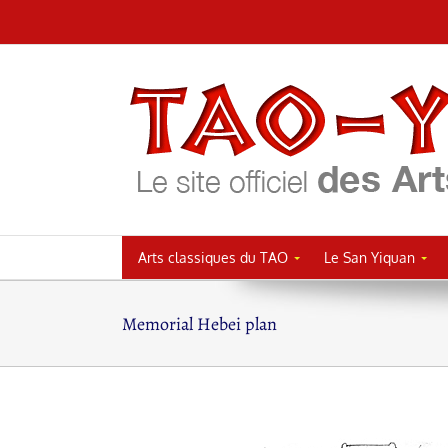
Passer
au
contenu
Arts classiques du TAO
Le San Yiquan
Memorial Hebei plan