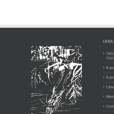
LIENS
TAO-Y
Clas
A pr
A pr
Libra
Ment
Cont