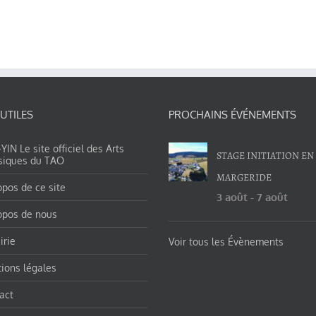
 UTILES
PROCHAINS ÉVÉNEMENTS
IN Le site officiel des Arts
STAGE INITIATION EN
siques du TAO
MARGERIDE
opos de ce site
3 août
-
7 août
opos de nous
irie
Voir tous les Évènements
ions légales
act