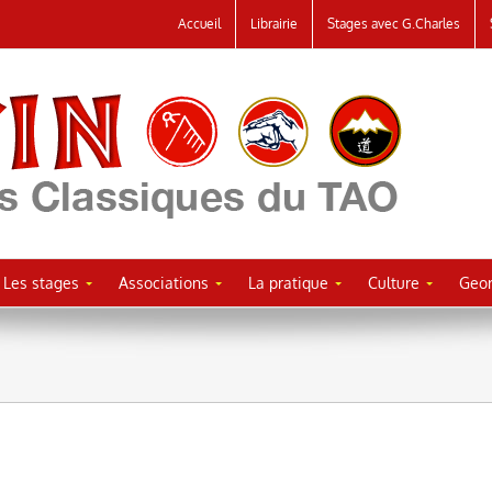
Accueil
Librairie
Stages avec G.Charles
Les stages
Associations
La pratique
Culture
Geor