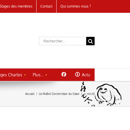
Stages des membres
Contact
Qui sommes nous ?
Rechercher:
ges Charles
Plus…
Actu
Accueil
/
Le Maître Constricteur du Cœur
/
p_mc.h2