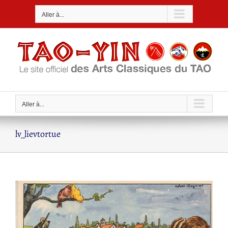
Passer
Aller à...
au
contenu
Aller à...
lv_lievtortue