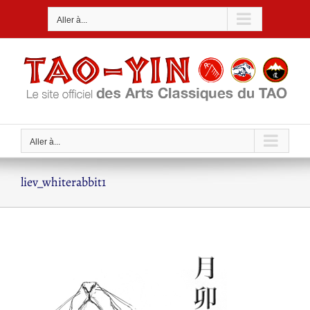
Passer
Aller à...
au
contenu
Aller à...
liev_whiterabbit1