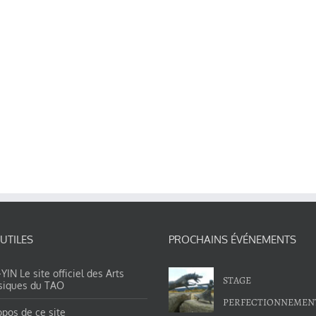
 UTILES
PROCHAINS ÉVÉNEMENTS
IN Le site officiel des Arts
STAGE
siques du TAO
PERFECTIONNEMEN
opos de ce site