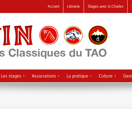
Accueil
Librairie
Stages avec G.Charles
Les stages
Associations
La pratique
Culture
Geor