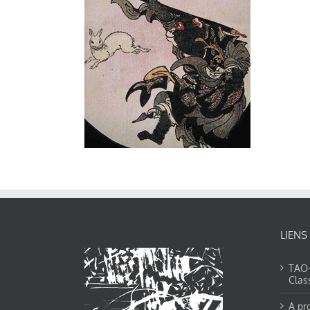
LIENS
TAO-Y
Clas
A pr