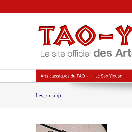
Passer
au
contenu
Arts classiques du TAO
Le San Yiquan
liev_roisinj1