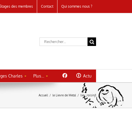
Stages des membres
Contact
Qui sommes nous ?
Rechercher:
ges Charles
Plus…
Actu
Accueil
/
le Lievre de Metal
/
liev_roisinj1