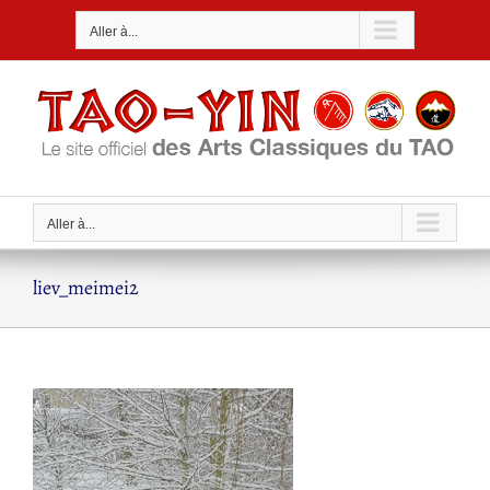
Passer
Aller à...
au
contenu
Aller à...
liev_meimei2