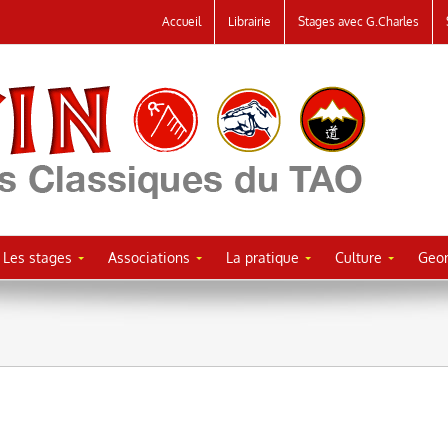
Accueil
Librairie
Stages avec G.Charles
Les stages
Associations
La pratique
Culture
Geor