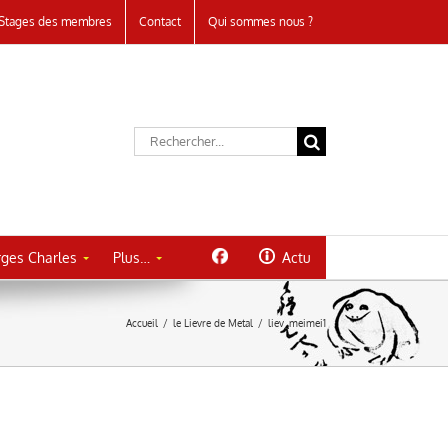
Stages des membres
Contact
Qui sommes nous ?
Rechercher:
ges Charles
Plus…
Actu
Accueil
/
le Lievre de Metal
/
liev_meimei1