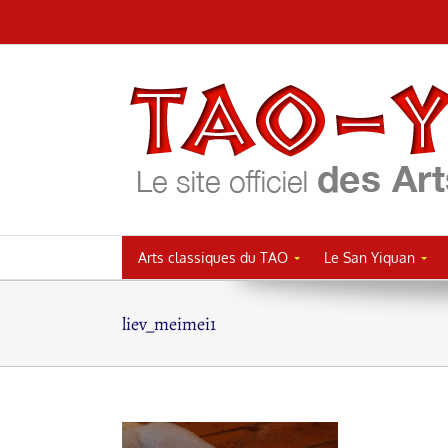
Passer
au
contenu
Arts classiques du TAO
Le San Yiquan
liev_meimei1