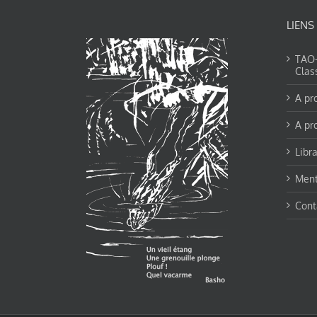
LIENS
TAO-Y
Clas
A pr
A pr
Libra
Ment
Cont