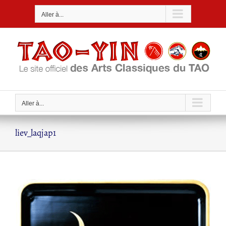
Passer
Aller à...
au
contenu
Aller à...
liev_laqjap1