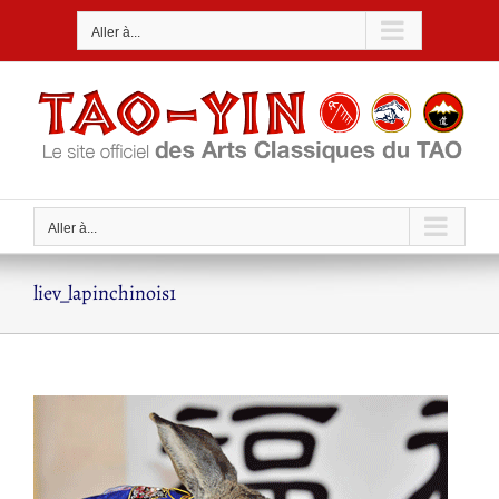
Passer
Aller à...
au
contenu
Aller à...
liev_lapinchinois1