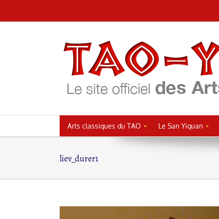
Passer
au
contenu
Arts classiques du TAO
Le San Yiquan
liev_durer1