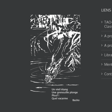
LIENS
TAO-Y
Clas
A pr
A pr
Libra
Ment
Cont