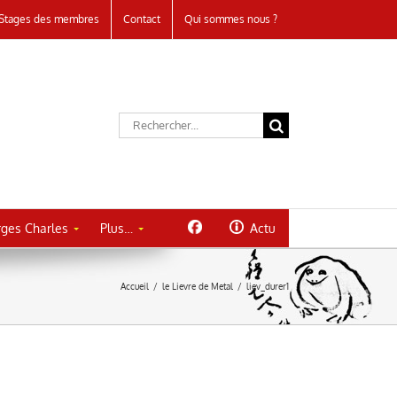
Stages des membres
Contact
Qui sommes nous ?
Rechercher:
ges Charles
Plus…
Actu
Accueil
/
le Lievre de Metal
/
liev_durer1