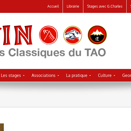
Accueil
Librairie
Stages avec G.Charles
Les stages
Associations
La pratique
Culture
Geor