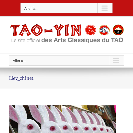
Passer
Aller à...
au
contenu
Aller à...
Liev_chine1