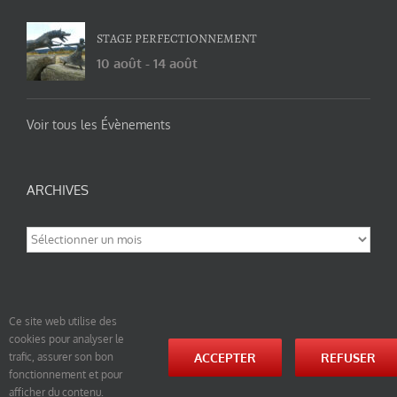
STAGE PERFECTIONNEMENT
10 août
-
14 août
Voir tous les Évènements
ARCHIVES
Archives
Ce site web utilise des
cookies pour analyser le
© tao-yin.co © TAO-YIN.fr Georges Charles, Hormis les pages https://tao-yin.fr/georges-charles/
ACCEPTER
REFUSER
trafic, assurer son bon
et https://tao-yin.fr/san-yiquan-le-poing-des-trois-harmonies/ sous licence Creative Commons
fonctionnement et pour
Paternité-Partage des Conditions Initiales à l’Identique 3.0 Unported (photos de ces pages non
comprise par cette licence).
afficher du contenu.