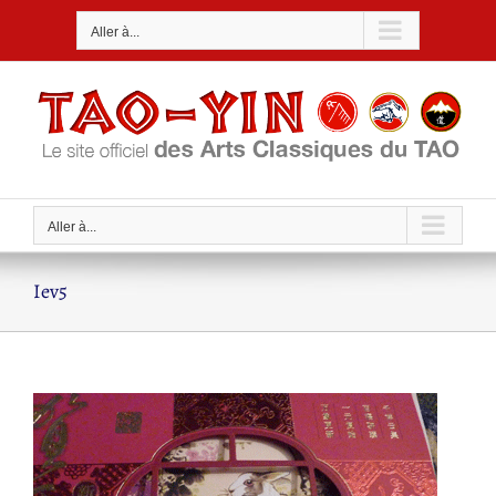
Passer
Aller à...
au
contenu
Aller à...
Iev5