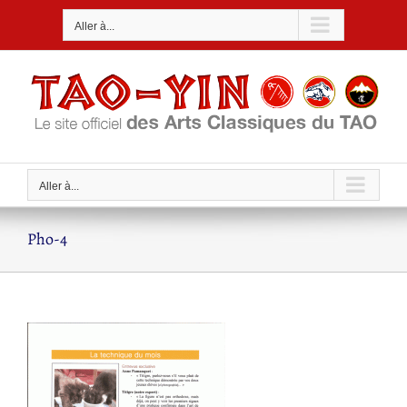
Passer
Aller à...
au
contenu
Aller à...
Pho-4