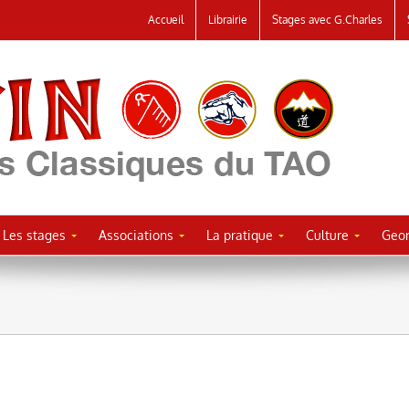
Accueil
Librairie
Stages avec G.Charles
Les stages
Associations
La pratique
Culture
Geor