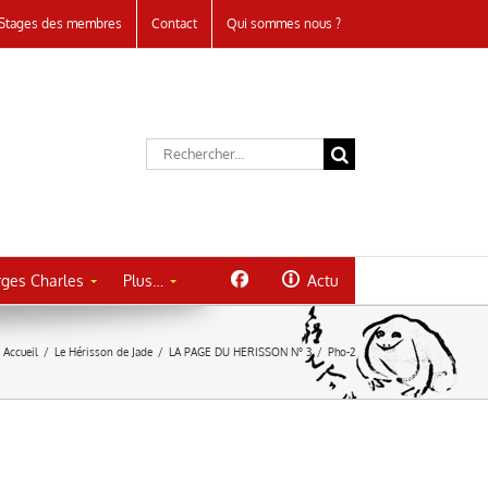
Stages des membres
Contact
Qui sommes nous ?
Rechercher:
ges Charles
Plus…
Actu
Accueil
/
Le Hérisson de Jade
/
LA PAGE DU HERISSON N° 3
/
Pho-2