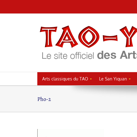
Passer
au
contenu
Arts classiques du TAO
Le San Yiquan
Pho-2