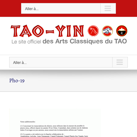
Passer
Aller à...
au
contenu
Aller à...
Pho-19