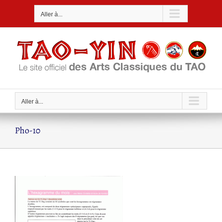
Passer
Aller à...
au
contenu
Aller à...
Pho-10