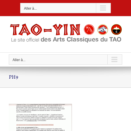
Passer
Aller à...
au
contenu
Aller à...
PH9