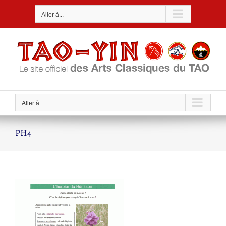
Passer
Aller à...
au
contenu
Aller à...
PH4